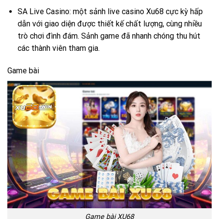
SA Live Casino: một sảnh live casino Xu68 cực kỳ hấp
dẫn với giao diện được thiết kế chất lượng, cùng nhiều
trò chơi đình đám. Sảnh game đã nhanh chóng thu hút
các thành viên tham gia.
Game bài
Game bài XU68