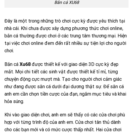
Bắn cá XU68
Đây là một trong những trò chơi cực kỳ được yêu thích tại
nhà cái. Khi chưa được xây dựng phương thức chơi online,
bắn cá thường được chơi ở các trung tâm thương mại. Hiện
tại việc chơi online đem đến rất nhiều sự tiện lợi cho người
chơi.
Bắn cá
Xu68
được thiết kế với giao diện 3D cực kỳ đẹp
mắt. Mọi chi tiết các sinh vật được thiết kế tỉ mỉ, từng
chuyện động cực mượt mà. Tạo cho người chơi cảm giác
như đang được săn cá dưới đại dương thật sự. Để săn cá
anh em cần chọn tiền cược của đạn, ngắm mục tiêu và khai
hỏa súng.
Khi vào giao diện chơi, anh em sẽ thấy có các cửa chơi phù
hợp với từng trình độ của anh em. Cửa chơi tân thủ dành
cho các bạn mới và có mức cược thấp nhất. Hai cửa chơi