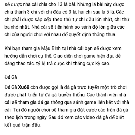
sẽ được nhà cái chia cho 13 lá bài. Những lá bài này được
chia thành 3 chi với chi đầu có 3 lá, hai chi sau là 5 lá. Các
chi phải được sắp xếp theo thứ tự chi đầu lớn nhất, chi thứ
ba nhỏ nhất. Nhà cái sẽ tiến hành so sánh độ lớn giữa các
chi của người chơi với nhau để quyết định thắng thua.
Khi bạn tham gia Mậu Binh tại nhà cái bạn sẽ được xem
hướng dẫn chơi cụ thể. Giao diện chơi game hiện đại, dễ
dàng thao tác, tỷ lệ trả cược khi thắng cực kỳ cao.
Đá Gà
Đá Gà
Xu68
còn được gọi là đá gà trực tuyến một trò chơi
được phát triển từ đá gà truyền thống. Các thành viên nhà
cái sẽ tham gia đá gà thông qua sảnh game liên kết với nhà
cái. Tại đó người chơi sẽ tham gia đặt cược các trận đá gà
theo lịch trong ngày. Sau đó xem các video đá gà để biết
kết quả trận đấu.