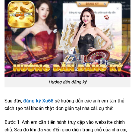
Hướng dẫn đăng ký
Sau đây,
đăng ký Xu68
sẽ hướng dẫn các anh em tân thủ
cách tạo tài khoản thật đơn giản tại nhà cái, cụ thể:
Bước 1: Anh em cần tiến hành truy cập vào website chính
chủ. Sau đó khi đã vào đến giao diện trang chủ của nhà cái,