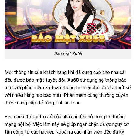
Bảo mật Xu68
Mọi thông tin của khách hàng khi đã cung cấp cho nhà cái
đều được bảo mật tuyệt đối.
Xu68
sử dụng hệ thống bảo
mật với phần mềm an toàn thông tin hiện đại, được thiết kế
với nhiều hàng rào bảo mật. Phần mềm cũng thường xuyên
được nâng cấp để tăng tính an toàn.
Bên cạnh đó tại trụ sở của nhà cái đều sử dụng hệ thống
mạng nội bộ. Việc làm này sẽ giúp ngăn chặn được nguy cơ
tấn công từ các hacker. Ngoài ra các nhân viên đều đã ký