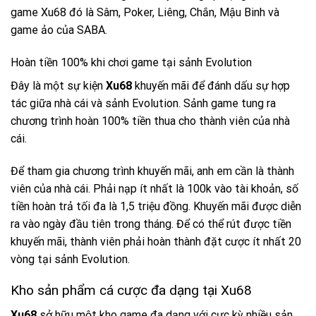
game Xu68 đó là Sâm, Poker, Liêng, Chắn, Mậu Binh và
game ảo của SABA.
Hoàn tiền 100% khi chơi game tại sảnh Evolution
Đây là một sự kiện
Xu68
khuyến mãi để đánh dấu sự hợp
tác giữa nhà cái và sảnh Evolution. Sảnh game tung ra
chương trình hoàn 100% tiền thua cho thành viên của nhà
cái.
Để tham gia chương trình khuyến mãi, anh em cần là thành
viên của nhà cái. Phải nạp ít nhất là 100k vào tài khoản, số
tiền hoàn trả tối đa là 1,5 triệu đồng. Khuyến mãi được diễn
ra vào ngày đầu tiên trong tháng. Để có thể rút được tiền
khuyến mãi, thành viên phải hoàn thành đặt cược ít nhất 20
vòng tại sảnh Evolution.
Kho sản phẩm cá cược đa dạng tại Xu68
Xu68
sở hữu một kho game đa dạng với cực kỳ nhiều sản