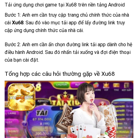
Tải ứng dụng chơi game tại Xu68 trên nền tảng Android
Bước 1: Anh em cần truy cập trang chủ chính thức của nhà
cái
Xu68
. Sau đó vào mục tải app để lấy đường link truy
cập ứng dụng chính thức của nhà cái.
Bước 2: Anh em cần ấn chọn đường link tải app dành cho hệ
điều hành Android. Sau đó nhấn tải xuống và đợi điện thoại
của bạn cài đặt.
Tổng hợp các câu hỏi thường gặp về Xu68