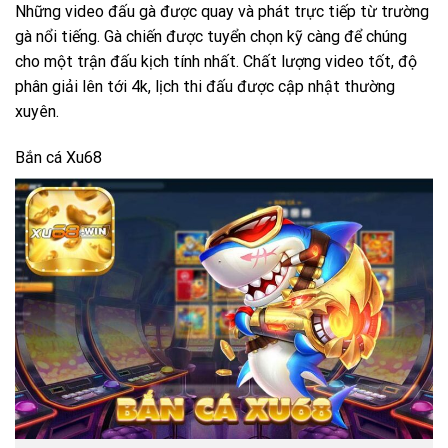
Những video đấu gà được quay và phát trực tiếp từ trường
gà nổi tiếng. Gà chiến được tuyển chọn kỹ càng để chúng
cho một trận đấu kịch tính nhất. Chất lượng video tốt, độ
phân giải lên tới 4k, lịch thi đấu được cập nhật thường
xuyên.
Bắn cá Xu68