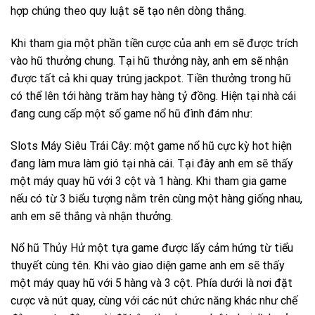
hợp chúng theo quy luật sẽ tạo nên dòng thắng.
Khi tham gia một phần tiền cược của anh em sẽ được trích
vào hũ thưởng chung. Tại hũ thưởng này, anh em sẽ nhận
được tất cả khi quay trúng jackpot. Tiền thưởng trong hũ
có thể lên tới hàng trăm hay hàng tỷ đồng. Hiện tại nhà cái
đang cung cấp một số game nổ hũ đình đám như:
Slots Máy Siêu Trái Cây: một game nổ hũ cực kỳ hot hiện
đang làm mưa làm gió tại nhà cái. Tại đây anh em sẽ thấy
một máy quay hũ với 3 cột và 1 hàng. Khi tham gia game
nếu có từ 3 biểu tượng nằm trên cùng một hàng giống nhau,
anh em sẽ thắng và nhận thưởng.
Nổ hũ Thủy Hử một tựa game được lấy cảm hứng từ tiểu
thuyết cùng tên. Khi vào giao diện game anh em sẽ thấy
một máy quay hũ với 5 hàng và 3 cột. Phía dưới là nơi đặt
cược và nút quay, cùng với các nút chức năng khác như chế